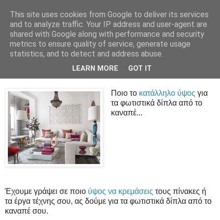
This site uses cookies from Google to deliver its services
and to analyze traffic. Your IP address and user-agent are
shared with Google along with performance and security
metrics to ensure quality of service, generate usage
statistics, and to detect and address abuse.
Ποιο είναι το κατάλληλο ύψος για το
φωτιστικό δαπέδου
LEARN MORE
GOT IT
Ποιο το
κατάλληλο ύψος
για
τα φωτιστικά δίπλα από το
καναπέ...
Έχουμε γράψει σε ποιο
ύψος να κρεμάσεις
τους πίνακες ή
τα έργα τέχνης σου, ας δούμε για τα φωτιστικά δίπλα από το
καναπέ σου.