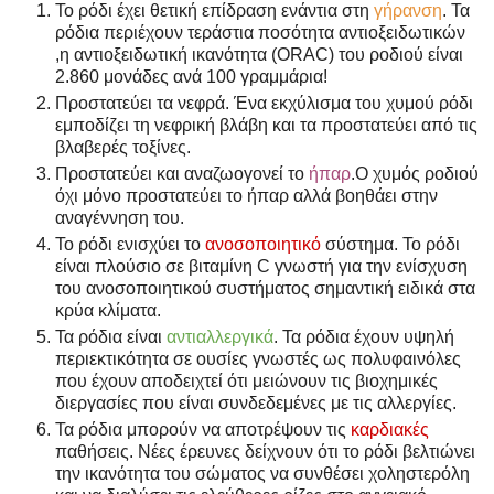
Το ρόδι έχει θετική επίδραση ενάντια στη
γήρανση
. Τα
ρόδια περιέχουν τεράστια ποσότητα αντιοξειδωτικών
,η
αντιοξειδωτική ικανότητα (ORAC) του ροδιού είναι
2.860 μονάδες ανά 100 γραμμάρια!
Προστατεύει τα νεφρά.
Ένα εκχύλισμα του χυμού ρόδι
εμποδίζει τη νεφρική βλάβη και τα προστατεύει από τις
βλαβερές τοξίνες.
Προστατεύει και αναζωογονεί το
ήπαρ
.
Ο χυμός ροδιού
όχι μόνο προστατεύει το ήπαρ αλλά βοηθάει στην
αναγέννηση του.
Το ρόδι ενισχύει το
ανοσοποιητικό
σύστημα.
Το ρόδι
είναι πλούσιο σε βιταμίνη C γνωστή για την ενίσχυση
του ανοσοποιητικού συστήματος σημαντική ειδικά στα
κρύα κλίματα.
Τα ρόδια είναι
αντιαλλεργικά
.
Τα ρόδια έχουν υψηλή
περιεκτικότητα σε ουσίες γνωστές ως πολυφαινόλες
που έχουν αποδειχτεί ότι μειώνουν τις βιοχημικές
διεργασίες που είναι συνδεδεμένες με τις αλλεργίες.
Τα ρόδια μπορούν να αποτρέψουν τις
καρδιακές
παθήσεις.
Νέες έρευνες δείχνουν ότι το ρόδι βελτιώνει
την ικανότητα του σώματος να συνθέσει χοληστερόλη