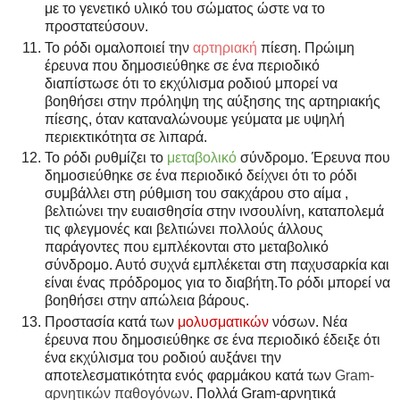
με το γενετικό υλικό του σώματος ώστε να το
προστατεύσουν.
Το ρόδι ομαλοποιεί την
αρτηριακή
πίεση.
Πρώιμη
έρευνα που δημοσιεύθηκε σε ένα περιοδικό
διαπίστωσε ότι το εκχύλισμα ροδιού μπορεί να
βοηθήσει στην πρόληψη της αύξησης της αρτηριακής
πίεσης, όταν καταναλώνουμε γεύματα με υψηλή
περιεκτικότητα σε λιπαρά.
Το ρόδι ρυθμίζει το
μεταβολικό
σύνδρομο.
Έρευνα που
δημοσιεύθηκε σε ένα περιοδικό δείχνει ότι το ρόδι
συμβάλλει στη ρύθμιση του σακχάρου στο αίμα ,
βελτιώνει την ευαισθησία στην ινσουλίνη, καταπολεμά
τις φλεγμονές και βελτιώνει πολλούς άλλους
παράγοντες που εμπλέκονται στο μεταβολικό
σύνδρομο. Αυτό συχνά εμπλέκεται στη παχυσαρκία και
είναι ένας πρόδρομος για το διαβήτη.Το ρόδι μπορεί να
βοηθήσει στην απώλεια βάρους.
Προστασία κατά των
μολυσματικών
νόσων.
Νέα
έρευνα που δημοσιεύθηκε σε ένα περιοδικό έδειξε ότι
ένα εκχύλισμα του ροδιού αυξάνει την
αποτελεσματικότητα ενός φαρμάκου κατά των
Gram-
αρνητικών
παθογόνων
.
Πολλά Gram-αρνητικά