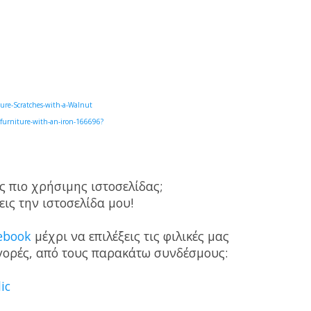
re-Scratches-with-a-Walnut
-furniture-with-an-iron-166696?
ς πιο χρήσιμης ιστοσελίδας;
ις την ιστοσελίδα μου!
ebook
μέχρι να επιλέξεις τις φιλικές μας
 αγορές, από τους παρακάτω συνδέσμους:
ic