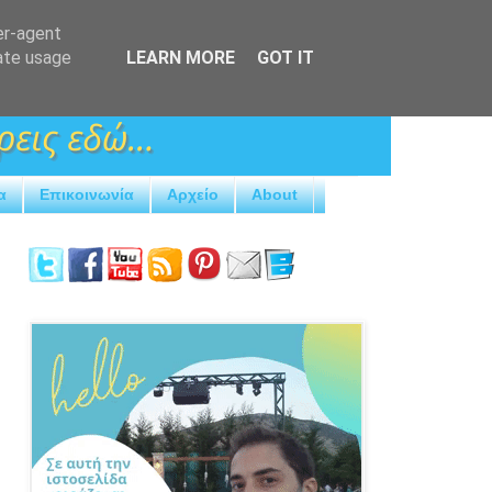
er-agent
rate usage
LEARN MORE
GOT IT
α
Επικοινωνία
Αρχείο
About