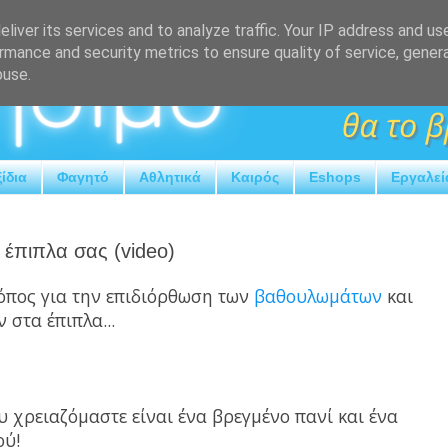
liver its services and to analyze traffic. Your IP address and us
rmance and security metrics to ensure quality of service, gene
buse.
ίδια
Φαγητό
Αθλητικά
Καιρός
Eshops
Εργαλεί
 έπιπλα σας (video)
όπος για την επιδιόρθωση των
βαθουλωμάτων
και
 στα έπιπλα...
υ χρειαζόμαστε είναι ένα βρεγμένο πανί και ένα
ού!