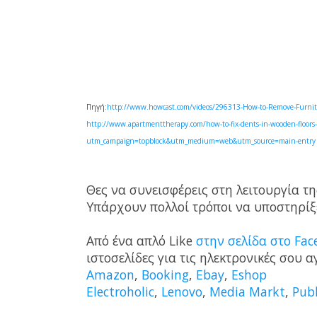
Πηγή:
http://www.howcast.com/videos/296313-How-to-Remove-Furnitu
http://www.apartmenttherapy.com/how-to-fix-dents-in-wooden-floors
utm_campaign=topblock&utm_medium=web&utm_source=main-entry
Θες να συνεισφέρεις στη λειτουργία τη
Υπάρχουν πολλοί τρόποι να υποστηρίξε
Από ένα απλό Like
στην σελίδα στο Fac
ιστοσελίδες για τις ηλεκτρονικές σου
Amazon
,
Booking
,
Ebay
,
Eshop
Electroholic
,
Lenovo
,
Media Markt
,
Publ