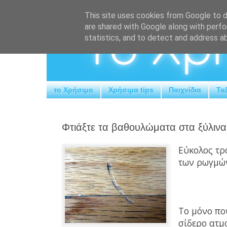
This site uses cookies from Google to de
are shared with Google along with perfo
statistics, and to detect and address a
το Χρήσιμο
Χρήσιμα tips
Παιχνίδια
Ταξ
Φτιάξτε τα βαθουλώματα στα ξύλινα
Εύκολος τρ
των ρωγμών
Το μόνο πο
σίδερο ατμ