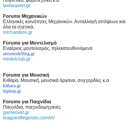
Λογιστικά, φοροτεχνικά κ.α
taxheaven.gr
Forums Μηχανικών
Ελληνικές κοινότητες Μηχανικών. Ανταλλαγή απόψεων και
όλα τα σχετικά.
michanikos.gr
Forums για Μοντελισμό
Εναέριος μοντελισμός, τηλεκατευθυνόμενα
aeromodelling.gr
modelclub.gr
F
orums
για Μουσική
Κιθάρα, Μουσική, μουσικά όργανα, συγχορδίες κ.α
kithara.gr
hiphop.gr
Forums για Παιχνίδια
Παιχνίδια, παιχνιδομηχανές
gameover.gr
leagueoflegends.com/el/