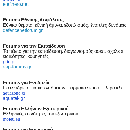
elefthero.net
Forums Εθνικής Ασφάλειας
Εθνικά θέματα, εθνική άμυνα, εξοπλισμός, ένοπλες δυνάμεις
defencenetforum.gr
Forums για την Εκπαίδευση
Τα πάντα για την εκπαίδευση, διαγωνισμούς ασεπ, σχολεία,
ειδικότητες, καθηγητές
pde.gr
eap-forums.gr
Forums για Ενυδρεία
Για ενυδρεία, ψάρια ενυδρείων, φάρμακα νερού, φίλτρα κλπ
aquazone.gr
aquatek.gr
Forums Ελλήνων Εξωτερικού
Ελληνικές κοινότητες του εξωτερικού
mofeu.eu
Forums για Εργασιακά