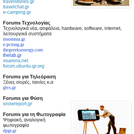
travelstories.gr
travelchat.gr
e-camping.gr
Forums Τεχνολογίας
Τεχνολογικά νέα, ασφάλεια, hardware, software, internet,
λειτουργικά συστήματα
insomnia.gr
e-pcmag.gr
thegreeksenergy.com
thelab.gr
osarena.net
forum.ubuntu-gr.org
F
orums
για Τηλεόραση
Ξένες σειρές, ταινίες κ.α
gtvs.gr
F
orums
για Φύση
snowreport.gr
F
orums για τη Φωτογραφία
Ψηφιακή, αναλογική
φωτογραφία
dpgr.gr