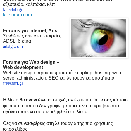
αξεσουάρ, κολπάκια, κλπ
kiteclub.gr
kiteforum.com
Forums
για
Internet, Adsl
Συνδέσεις ιντερνετ, εταιρείες
ADSL, δίκτυα
adslgr.com
Forums
για
Web design –
Web development
Website design,
προγραμματισμό
, scripting, hosting, web
server administration, SEO
και
λειτουργικά
συστήματα
freestuff.gr
Η λίστα θα ανανεώνεται συχνά, αν έχετε υπ' όψιν σας κάποιο
φορουμ το οποίο δεν γράφω μπορείτε να το γράψετε στα
σχόλια ώστε να συμπεριληφθεί στη λίστα.
Θες να συνεισφέρεις στη λειτουργία της πιο χρήσιμης
ιστοσελίδας;