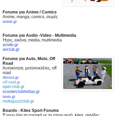
F
orums
για Anime /
C
omic
s
Anime, manga, comics, σειρές
anime.gr
Forums
για
Audio -Video -
Multimedia
Ήχος, εικόνα, media
,
multim
edia
avsite.gr
avclub.gr
Forums
για
Auto, Moto, Off
Road
Αυτοκίνητα
,
μοτοσυκλέτες,
off
road
4troxoi.gr
off-road.gr
opel-club.gr
scooterclubhellas.gr
moto.gr
motoguzziclub.gr
Boards -
Κ
ites Sport Forums
Έχουν όλα τα σχετικά με το σπορ αυτό, kites, σανίδες,