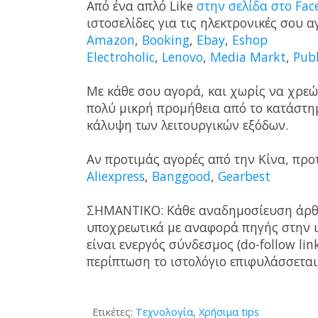
Από ένα απλό Like
στην σελίδα στο Fac
ιστοσελίδες για τις ηλεκτρονικές σου
Amazon
,
Booking
,
Ebay
,
Eshop
Electroholic
,
Lenovo
,
Media Markt
,
Publ
Με κάθε σου αγορά, και χωρίς να χρεών
πολύ μικρή προμήθεια από το κατάστημ
κάλυψη των λειτουργικών εξόδων.
Αν προτιμάς αγορές από την Κίνα, προ
Aliexpress
,
Banggood
,
Gearbest
ΣΗΜΑΝΤΙΚΟ: Κάθε αναδημοσίευση άρθρο
υποχρεωτικά με αναφορά πηγής στην 
είναι ενεργός σύνδεσμος (do-follow lin
περίπτωση το ιστολόγιο επιφυλάσσεται
Ετικέτες:
Τεχνολογία
,
Χρήσιμα tips