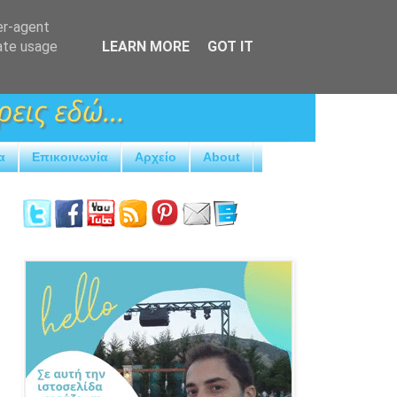
er-agent
rate usage
LEARN MORE
GOT IT
α
Επικοινωνία
Αρχείο
About