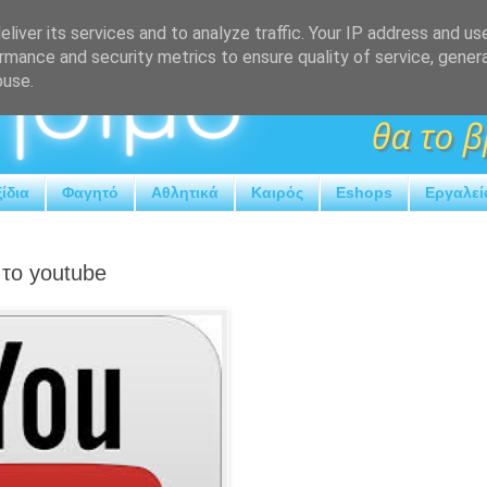
liver its services and to analyze traffic. Your IP address and us
rmance and security metrics to ensure quality of service, gene
buse.
ίδια
Φαγητό
Αθλητικά
Καιρός
Eshops
Εργαλεί
 το youtube