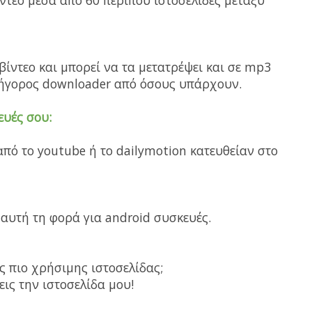
ίντεο μέσα από 60 περίπου ιστοσελίδες μεταξύ
βίντεο και μπορεί να τα μετατρέψει και σε mp3
γρήγορος downloader από όσους υπάρχουν.
ευές σου:
 από το youtube ή το dailymotion κατευθείαν στο
 αυτή τη φορά για android συσκευές.
ς πιο χρήσιμης ιστοσελίδας;
ις την ιστοσελίδα μου!